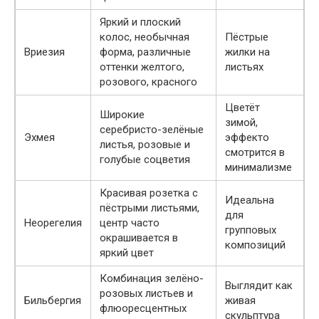
Яркий и плоский
колос, необычная
Пёстрые
Вриезия
форма, различные
жилки на
оттенки желтого,
листьях
розового, красного
Цветёт
Широкие
зимой,
серебристо-зелёные
Эхмея
эффекто
листья, розовые и
смотрится в
голубые соцветия
минимализме
Красивая розетка с
Идеальна
пёстрыми листьями,
для
Неорегелия
центр часто
групповых
окрашивается в
композиций
яркий цвет
Комбинация зелёно-
Выглядит как
розовых листьев и
Бильбергия
живая
флюоресцентных
скульптура