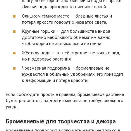
влагу, но не терпят застоявшейся воды в горшке.
Лишняя вода приводит к гниению корней.
Слишком тёмное место — бледные листья и
потеря яркости говорят о нехватке света.
Крупные горшки — для большинства видов
достаточно небольшого объема: им важно,
чтобы корни не задыхались и не гнили.
Жёсткая вода — от неё страдает не только вид,
но и здоровье растения.
Чрезмерная подкормка — бромелиевые не
нуждаются в обильных удобрениях, это приводит
к деформации и потере красоты.
Если соблюдать простые правила, бромелиевое растение
будет радовать глаз долгие месяцы, не требуя сложного
ухода.
Бромелиевые для творчества и декора
Бромелиевые позволяют воплощать мечты не только в