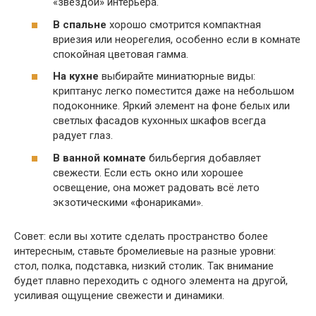
«звездой» интерьера.
В спальне
хорошо смотрится компактная
вриезия или неорегелия, особенно если в комнате
спокойная цветовая гамма.
На кухне
выбирайте миниатюрные виды:
криптанус легко поместится даже на небольшом
подоконнике. Яркий элемент на фоне белых или
светлых фасадов кухонных шкафов всегда
радует глаз.
В ванной комнате
бильбергия добавляет
свежести. Если есть окно или хорошее
освещение, она может радовать всё лето
экзотическими «фонариками».
Совет: если вы хотите сделать пространство более
интересным, ставьте бромелиевые на разные уровни:
стол, полка, подставка, низкий столик. Так внимание
будет плавно переходить с одного элемента на другой,
усиливая ощущение свежести и динамики.