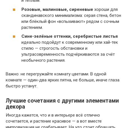
и тёплым.
Розовые, малиновые, сиреневые
хороши для
скандинавского минимализма: серая стена, бетон
или блёклый фон «вспыхивают» рядом с сочным
растением.
Сине-зелёные оттенки, серебристые листья
идеально подойдут к современному или хай-тек
стилю — строгость обстановки и
ультрасовременность подчёркиваются за счёт
необычного растения.
Важно: не перегружайте комнату цветами. В одной
комнате — один-два ярких пятна, не больше, иначе глаза
быстро устанут.
Лучшие сочетания с другими элементами
декора
Иногда кажется, что и в интерьере всё отлично
сочетается, и растение красивое — а вот вместе
импровизация не срабатывает. На что стоит обращать