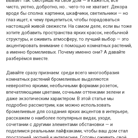
Бывает так: смотришь на свой дом — и кажется, все
чисто, уютно, добротно, но… чего-то не хватает. Декора
вроде бы сполна: картинки, шкафчики, светильники — но
глаз ищет, к чему прицепиться, чтобы порадоваться
настоящей живой свежести. На самом деле, если вы тоже
хотите добавить пространства ярких красок, необычной
структуры, и оживить атмосферу, то лучший выбор — это
акцентировать внимание с помощью комнатных растений,
а именно бромелиевых. Почему именно они? А давайте
разберёмся вместе.
Давайте сразу признаем: среди всего многообразия
комнатных растений бромелиевые выделяются
невероятно яркими, необычными формами розеток,
впечатляющими цветами, сочными оттенками зелени и
даже экзотическим характером. В этой статье мы
подробно рассмотрим, как можно использовать
бромелиевые для создания ярких акцентов в интерьере,
расскажем о наиболее популярных видах, уходе,
сочетании с другими элементами обстановки — и
поделимся реальными лайфхаками, чтобы ваш дом стал
просторней, уютней и интереснее. Готовы оживить своё