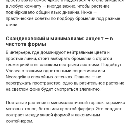
просто взять самое яркое и надеяться, что оно впишется
в любую комнату — иногда важно, чтобы растение
подчёркивало общий язык дизайна. Ниже —
практические советы по подбору бромелий под разные
стили.
Скандинавский и минимализм: акцент — в
чистоте формы
В интерьере, где доминируют нейтральные цвета и
простые линии, стоит выбирать бромелии с строгой
геометрией и не слишком пёстрыми листьями. Подойдут
Vriesea с тонкими однотонными соцветиями или
Neoregelia в спокойных оттенках. Главное — не
перегружать пространство: одно выразительное растение
на светлом фоне будет смотреться элегантно.
Поставьте растение в минималистичный горшок: керамика
матовых тонов, бетон или простой фарфор. Это создаст
контраст между живой формой и лаконичным
контейнером.