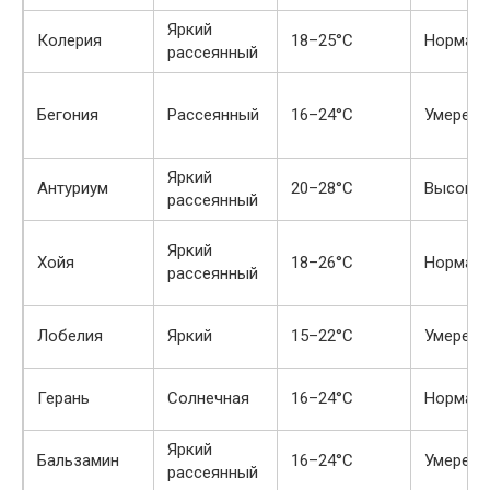
Яркий
Колерия
18–25°C
Нормаль
рассеянный
Бегония
Рассеянный
16–24°C
Умеренн
Яркий
Антуриум
20–28°C
Высока
рассеянный
Яркий
Хойя
18–26°C
Нормаль
рассеянный
Лобелия
Яркий
15–22°C
Умеренн
Герань
Солнечная
16–24°C
Нормаль
Яркий
Бальзамин
16–24°C
Умеренн
рассеянный