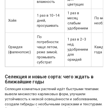
влажность
цветущих
1 раз в
1 раз в 10–14
месяц
По мер
Хойя
дней,
слабым
необхо
просушивать
удобрением
По
1 раз в 2–3
потребности:
нед.
Орхидея
чаще летом,
Каждые
удобрением
(фаленопсис)
реже зимой;
года
для
промывать
орхидей
субстрат
Селекция и новые сорта: чего ждать в
ближайшие годы
Селекция комнатных растений идёт быстрыми темпами:
вывели множество карликовых форм, улучшили
устойчивость к низкой освещённости и заболеваниям,
создали гибриды с необычными окрасками и текстурами.