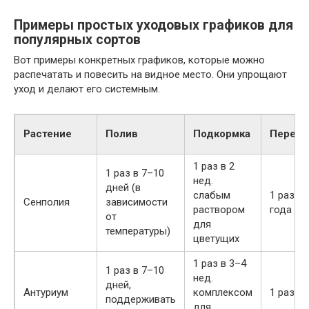
Примеры простых уходовых графиков для
популярных сортов
Вот примеры конкретных графиков, которые можно
распечатать и повесить на видное место. Они упрощают
уход и делают его системным.
Растение
Полив
Подкормка
Переса
1 раз в 2
1 раз в 7–10
нед.
дней (в
слабым
1 раз в 
Сенполия
зависимости
раствором
года
от
для
температуры)
цветущих
1 раз в 3–4
1 раз в 7–10
нед.
дней,
Антуриум
комплексом
1 раз в 
поддерживать
для