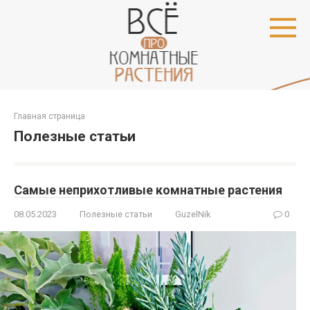
Перейти
к
контенту
Главная страница
Полезные статьи
Самые неприхотливые комнатные растения
08.05.2023
Полезные статьи
GuzelNik
0