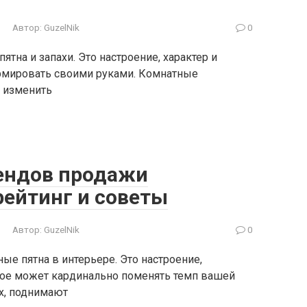
Автор:
GuzelNik
0
ятна и запахи. Это настроение, характер и
рмировать своими руками. Комнатные
 изменить
ендов продажи
рейтинг и советы
Автор:
GuzelNik
0
ые пятна в интерьере. Это настроение,
рое может кардинально поменять темп вашей
х, поднимают