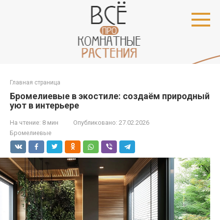
Перейти
к
контенту
Главная страница
Бромелиевые в экостиле: создаём природный
уют в интерьере
На чтение:
8 мин
Опубликовано:
27.02.2026
Бромелиевые