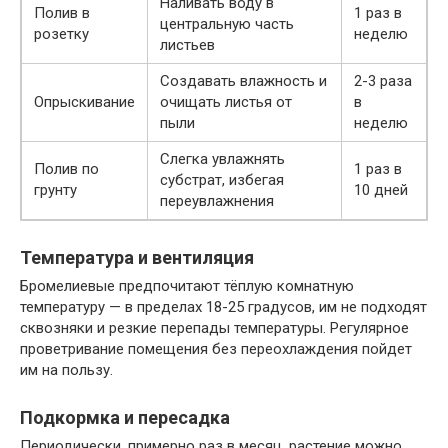
Наливать воду в
Полив в
1 раз в
центральную часть
розетку
неделю
листьев
Создавать влажность и
2-3 раза
Опрыскивание
очищать листья от
в
пыли
неделю
Слегка увлажнять
Полив по
1 раз в
субстрат, избегая
грунту
10 дней
переувлажнения
Температура и вентиляция
Бромелиевые предпочитают тёплую комнатную
температуру — в пределах 18-25 градусов, им не подходят
сквозняки и резкие перепады температуры. Регулярное
проветривание помещения без переохлаждения пойдет
им на пользу.
Подкормка и пересадка
Периодически, примерно раз в месяц, растение можно