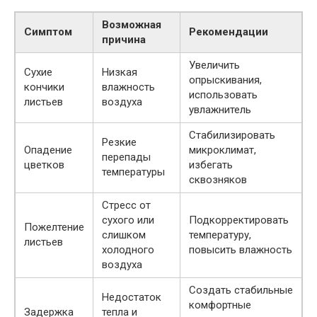
Возможная
Симптом
Рекомендации
причина
Увеличить
Сухие
Низкая
опрыскивания,
кончики
влажность
использовать
листьев
воздуха
увлажнитель
Стабилизировать
Резкие
Опадение
микроклимат,
перепады
цветков
избегать
температуры
сквозняков
Стресс от
сухого или
Подкорректировать
Пожелтение
слишком
температуру,
листьев
холодного
повысить влажность
воздуха
Создать стабильные
Недостаток
комфортные
Задержка
тепла и