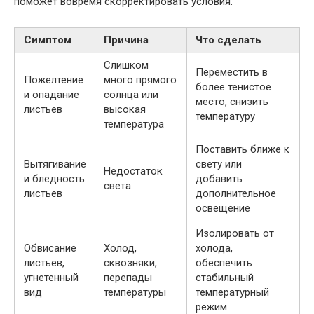
поможет вовремя скорректировать условия.
Симптом
Причина
Что сделать
Слишком
Переместить в
Пожелтение
много прямого
более тенистое
и опадание
солнца или
место, снизить
листьев
высокая
температуру
температура
Поставить ближе к
Вытягивание
свету или
Недостаток
и бледность
добавить
света
листьев
дополнительное
освещение
Изолировать от
Обвисание
Холод,
холода,
листьев,
сквозняки,
обеспечить
угнетенный
перепады
стабильный
вид
температуры
температурный
режим