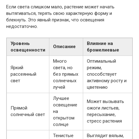
Если света слишком мало, растение может начать
вытягиваться, терять свою характерную форму и
блекнуть. Это явный признак, что освещения
недостаточно.
Уровень
Влияние на
Описание
освещенности
бромелиевые
Много
Оптимальный
Яркий
света, но
режим,
рассеянный
без прямых
способствует
свет
солнечных
активному росту и
лучей
цветению
Лучшее
Может вызывать
освещение
Прямой
ожоги листьев,
на
солнечный свет
пересыхание,
открытом
стресс растения
солнце
Тенистые
Выглядит вялым,