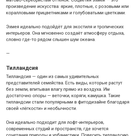
матово-серебристый оттенок. Соцветия эхмеи — это
произведение искусства: яркие, плотные, с розовыми или
коралловыми прицветниками и голубоватыми цветками.
Эхмея идеально подойдёт для экостиля и тропических
интерьеров. Она мгновенно создаёт атмосферу отдыха,
словно где-то рядом слышен шум океана.
—
Тилландсия
Тилландсия — один из самых удивительных
представителей семейства. Есть виды, которые растут
без земли, впитывая влагу прямо из воздуха. Им
достаточно опоры — веточки, коряги, камушка. Такие
тилландсии стали популярными в фитодизайне благодаря
своей «лёгкости» и необычности.
Она идеально подходит для лофт-интерьеров,
современных студий и пространств, где хочется
сочетания природы и урбанистики. Повесить тилландсию