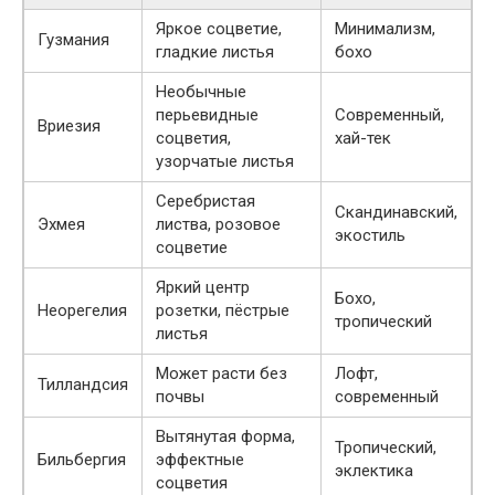
Яркое соцветие,
Минимализм,
Гузмания
гладкие листья
бохо
Необычные
перьевидные
Современный,
Вриезия
соцветия,
хай-тек
узорчатые листья
Серебристая
Скандинавский,
Эхмея
листва, розовое
экостиль
соцветие
Яркий центр
Бохо,
Неорегелия
розетки, пёстрые
тропический
листья
Может расти без
Лофт,
Тилландсия
почвы
современный
Вытянутая форма,
Тропический,
Бильбергия
эффектные
эклектика
соцветия