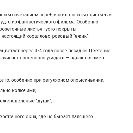
чным сочетанием серебряно-полосатых листьев и
дто из фантастического фильма. Особенно
ё розеточные листья густо покрыты
— настоящий кораллово-розовый “ежик”.
цветает через 3-4 года после посадки. Цветение
 начинает постепенно увядать — однако взамен
лго, особенно при регулярном опрыскивании;
ольно колючими;
 еженедельные “души”;
осточного окна, где не бывает палящего