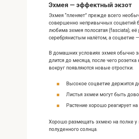
Эхмея — эффектный экзот
Эхмея “пленяет” прежде всего необы
совершенно непривычных соцветий бу
любима эхмея полосатая (fasciata); е
серебрянистым налётом, а соцветие 
В домашних условиях эхмея обычно за
длится до месяца, после чего розетка
вокруг появляются новые отростки.
Высокое соцветие держится до
Листья эхмеи могут быть дов
Растение хорошо реагирует на
Хорошо размещать эхмею на полке у в
полуденного солнца.