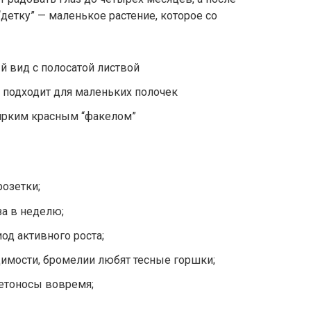
“детку” — маленькое растение, которое со
 вид с полосатой листвой
и подходит для маленьких полочек
 ярким красным “факелом”
розетки;
за в неделю;
од активного роста;
имости, бромелии любят тесные горшки;
ветоносы вовремя;