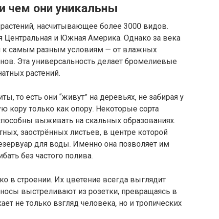
и чем они уникальны
растений, насчитывающее более 3000 видов.
я Центральная и Южная Америка. Однако за века
я к самым разным условиям — от влажных
нов. Эта универсальность делает бромелиевые
атных растений.
ы, то есть они “живут” на деревьях, не забирая у
ую кору только как опору. Некоторые сорта
 способны выживать на скальных образованиях.
тных, заострённых листьев, в центре которой
резервуар для воды. Именно она позволяет им
бать без частого полива.
о в строении. Их цветение всегда выглядит
оносы выстреливают из розетки, превращаясь в
ает не только взгляд человека, но и тропических