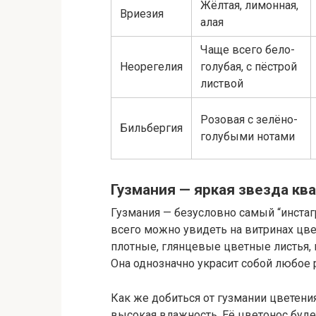
Жёлтая, лимонная,
Вриезия
алая
Чаще всего бело-
Неорегелия
голубая, с пёстрой
листвой
Розовая с зелёно-
Бильбергия
голубыми нотами
Гузмания — яркая звезда кв
Гузмания — безусловно самый “инста
всего можно увидеть на витринах цве
плотные, глянцевые цветные листья,
Она однозначно украсит собой любое 
Как же добиться от гузмании цветени
высокая влажность. Её цветонос буде