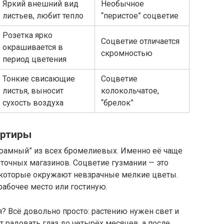
Яркий внешний вид
Необычное
листьев, любит тепло
“перистое” соцветие
Розетка ярко
Соцветие отличается
окрашивается в
скромностью
период цветения
Тонкие свисающие
Соцветие
листья, выносит
колокольчатое,
сухость воздуха
“брелок”
артиры
грамный” из всех бромелиевых. Именно её чаще
точных магазинов. Соцветие гузмании — это
 которые окружают невзрачные мелкие цветы.
рабочее место или гостиную.
я? Всё довольно просто: растению нужен свет и
т радовать глаз до четырёх месяцев, а после