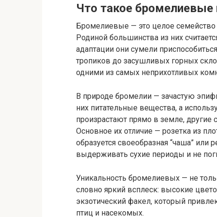
Что такое бромелиевые 
Бромелиевые — это целое семейство 
Родиной большинства из них считаетс
адаптации они сумели приспособитьс
тропиков до засушливых горных скло
одними из самых неприхотливых комн
В природе бромелии — зачастую эпифит
них питательные вещества, а использ
произрастают прямо в земле, другие
Основное их отличие — розетка из пло
образуется своеобразная “чаша” или 
выдерживать сухие периоды и не поги
Уникальность бромелиевых — не тольк
словно яркий всплеск: высокие цвет
экзотический факел, который привлек
птиц и насекомых.