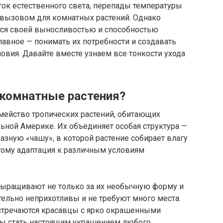
аток естественного света, перепады температуры
я вызовом для комнатных растений. Однако
тся своей выносливостью и способностью
лавное — понимать их потребности и создавать
вия. Давайте вместе узнаем все тонкости ухода
 комнатные растения?
мейство тропических растений, обитающих
ной Америке. Их объединяет особая структура —
азную «чашу», в которой растение собирает влагу
тому адаптация к различным условиям
выращивают не только за их необычную форму и
сительно неприхотливы и не требуют много места.
стречаются красавцы с ярко окрашенными
ны стать настоящим украшением любого