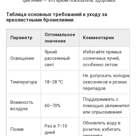
цветения — это яркий показатель здоровья.
Таблица основных требований к уходу за
ярколистными бромелиями
Оптимальное
Параметр
Комментарии
значение
Яркий
Избегайте прямых
Освещение
рассеянный
солнечных лучей,
свет
особенно летом
Не допускать холодных
Температура
18–28 °C
сквозняков и резких
перепадов
Поддерживать с
Влажность
60–70%
помощью увлажнителей
воздуха
или опрыскивания
Обновлять воду в
Раз в 7–10
Полив
розетке; избегать
дней
перелива