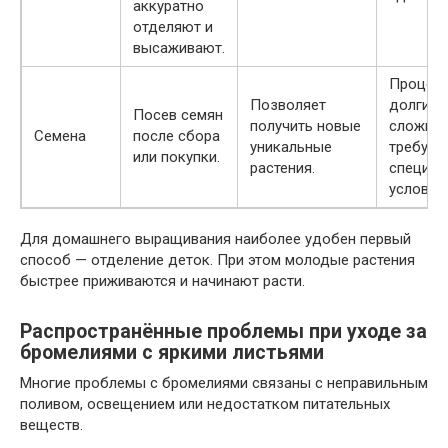
аккуратно
отделяют и
высаживают.
Процес
Позволяет
долгий 
Посев семян
получить новые
сложный
Семена
после сбора
уникальные
требуют
или покупки.
растения.
специал
условий.
Для домашнего выращивания наиболее удобен первый
способ — отделение деток. При этом молодые растения
быстрее приживаются и начинают расти.
Распространённые проблемы при уходе за
бромелиями с яркими листьями
Многие проблемы с бромелиями связаны с неправильным
поливом, освещением или недостатком питательных
веществ.