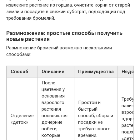
извлеките растение из горшка, очистите корни от старой
земли и посадите в свежий субстрат, подходящий под
требования бромелий.
Размножение: простые способы получить
новые растения
Размножение бромелий возможно несколькими
способами:
Способ
Описание
Преимущества
Недост
После
цветения у
основания
Требует
взрослого
Простой и
наличия
растения
быстрый
взросло
Отделение
появляются
способ; сбора и
здоров
«деток»
дочерние
посадки не
растени
побеги,
требуют много
подход
которые
времени.
«деткам