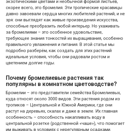
экзотическими цветами и необычной формой листьев,
скорее всего, это бромелия. Эти тропические красавицы
давно завоевали сердца многих любителей растений, и не
зря: они выглядят как живые произведения искусства,
способные преобразить любой интерьер. Но ухаживать
за бромелиями – это особенное удовольствие,
требующее знания тонкостей их выращивания, особенно
правильного увлажнения и питания. В этой статье мы
подробно разберём, как создать для этих растений
идеальные условия, чтобы они радовали ростом и
цветением долгие годы.
Почему бромелиевые растения так
популярны в комнатном цветоводстве?
Бромелии – это представители семейства Бромелиевых,
куда относят около 3000 видов. Эти растения родом из
тропиков – Центральной и Южной Америки, где они
растут на деревьях, скалах и даже в земле. Их главная
особенность – способность накапливать воду в
центральной розетке (родственной «чаше»), что помогает
им выживать в условиях с нерегулярным осадками.