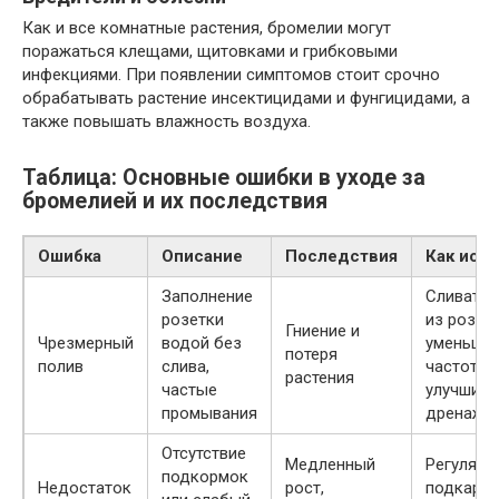
Как и все комнатные растения, бромелии могут
поражаться клещами, щитовками и грибковыми
инфекциями. При появлении симптомов стоит срочно
обрабатывать растение инсектицидами и фунгицидами, а
также повышать влажность воздуха.
Таблица: Основные ошибки в уходе за
бромелией и их последствия
Ошибка
Описание
Последствия
Как исп
Заполнение
Сливать 
розетки
из розетк
Гниение и
Чрезмерный
водой без
уменьши
потеря
полив
слива,
частоту п
растения
частые
улучшить
промывания
дренаж
Отсутствие
Медленный
Регулярн
подкормок
Недостаток
рост,
подкармл