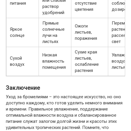
или слабый
питания
отсутствие
соблюда
раствор
цветения
дозиров
удобрений
Прямые
Перемес
Ожоги
Яркое
солнечные
растение
листьев,
солнце
лучи на
рассеян
поражения
листьях
свет
Сухие края
Низкая
Увлажня
Сухой
листьев,
влажность
воздух и
воздух
ослабление
помещения
листья
растения
Заключение
Уход за бромелиями – это настоящее искусство, но оно
доступно каждому, кто готов уделить немного внимания
и времени. Правильное увлажнение, поддержание
оптимальной влажности воздуха и сбалансированное
питание служат залогом долгой жизни и красоты этих
удивительных тропических растений. Помните, что