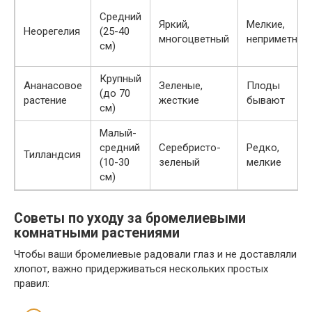
Средний
Яркий,
Мелкие,
Неорегелия
(25-40
многоцветный
неприметные
см)
Крупный
Ананасовое
Зеленые,
Плоды
(до 70
растение
жесткие
бывают
см)
Малый-
средний
Серебристо-
Редко,
Тилландсия
(10-30
зеленый
мелкие
см)
Советы по уходу за бромелиевыми
комнатными растениями
Чтобы ваши бромелиевые радовали глаз и не доставляли
хлопот, важно придерживаться нескольких простых
правил: