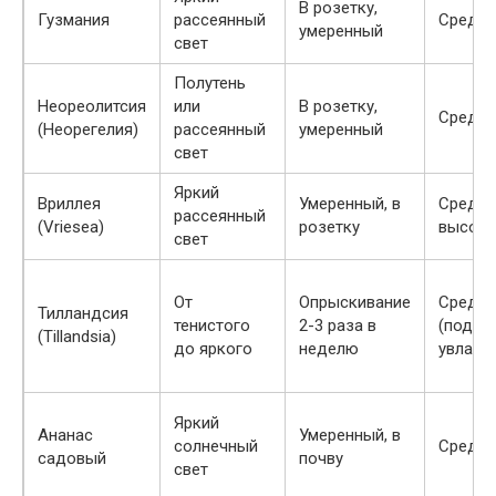
В розетку,
Гузмания
рассеянный
Средня
умеренный
свет
Полутень
Неореолитсия
или
В розетку,
Средня
(Неорегелия)
рассеянный
умеренный
свет
Яркий
Вриллея
Умеренный, в
Средня
рассеянный
(Vriesea)
розетку
высока
свет
От
Опрыскивание
Средня
Тилландсия
тенистого
2-3 раза в
(подой
(Tillandsia)
до яркого
неделю
увлажн
Яркий
Ананас
Умеренный, в
солнечный
Средня
садовый
почву
свет