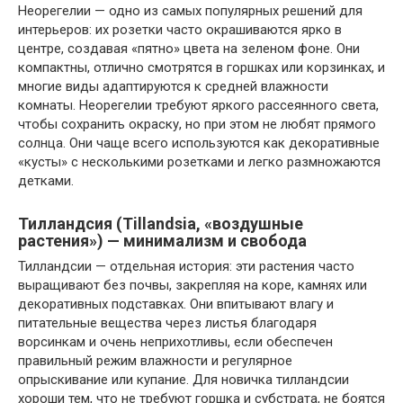
Неорегелии — одно из самых популярных решений для
интерьеров: их розетки часто окрашиваются ярко в
центре, создавая «пятно» цвета на зеленом фоне. Они
компактны, отлично смотрятся в горшках или корзинках, и
многие виды адаптируются к средней влажности
комнаты. Неорегелии требуют яркого рассеянного света,
чтобы сохранить окраску, но при этом не любят прямого
солнца. Они чаще всего используются как декоративные
«кусты» с несколькими розетками и легко размножаются
детками.
Тилландсия (Tillandsia, «воздушные
растения») — минимализм и свобода
Тилландсии — отдельная история: эти растения часто
выращивают без почвы, закрепляя на коре, камнях или
декоративных подставках. Они впитывают влагу и
питательные вещества через листья благодаря
ворсинкам и очень неприхотливы, если обеспечен
правильный режим влажности и регулярное
опрыскивание или купание. Для новичка тилландсии
хороши тем, что не требуют горшка и субстрата, не боятся