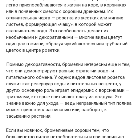
легко приспосабливаются к жизни на коре, в корзинках
или в почвенных смесях с хорошим дренажем. Их
отличительная черта — розетка из жестких или мягких
листьев, формирующая «чашу», в которой может
скапливаться вода. Эта особенность делает их
необычными и декоративными — многие виды цветут
один раз в жизни, образуя яркий «колос» или трубчатый
цветок в центре розетки.
Помимо декоративности, бромелии интересны еще и тем,
что они демонстрируют разные стратегии водо- и
питательного обмена. У одних видов листовая розетка
служит как резервуар воды и питательных веществ, у
других основную роль играет эпидермис с ворсинками —
трихомами, которые впитывают влагу из воздуха. Это
знание важно для ухода — ведь неправильный тип полива
может привести к загниванию или, наоборот, к
засыханию растения.
Если вы новичок, бромелиевые хороши тем, что
большинство видов нетребовательны и при правильно