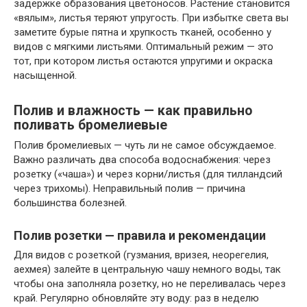
задержке образования цветоносов. Растение становится
«вялым», листья теряют упругость. При избытке света вы
заметите бурые пятна и хрупкость тканей, особенно у
видов с мягкими листьями. Оптимальный режим — это
тот, при котором листья остаются упругими и окраска
насыщенной.
Полив и влажность — как правильно
поливать бромелиевые
Полив бромелиевых — чуть ли не самое обсуждаемое.
Важно различать два способа водоснабжения: через
розетку («чаша») и через корни/листья (для тилландсий
через трихомы). Неправильный полив — причина
большинства болезней.
Полив розетки — правила и рекомендации
Для видов с розеткой (гузмания, вризея, неорегелия,
аехмея) залейте в центральную чашу немного воды, так
чтобы она заполняла розетку, но не переливалась через
край. Регулярно обновляйте эту воду: раз в неделю