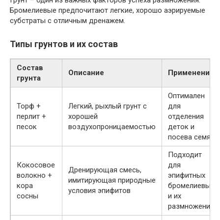
Грунт – один из важных факторов успеха размножения.
Бромелиевые предпочитают легкие, хорошо аэрируемые
субстраты с отличным дренажем.
Типы грунтов и их состав
Состав
Описание
Применение
грунта
Оптимален
Торф +
Легкий, рыхлый грунт с
для
перлит +
хорошей
отделения
песок
воздухопроницаемостью
деток и
посева семян
Подходит
Кокосовое
для
Дренирующая смесь,
волокно +
эпифитных
имитирующая природные
кора
бромелиевых
условия эпифитов
сосны
и их
размножения