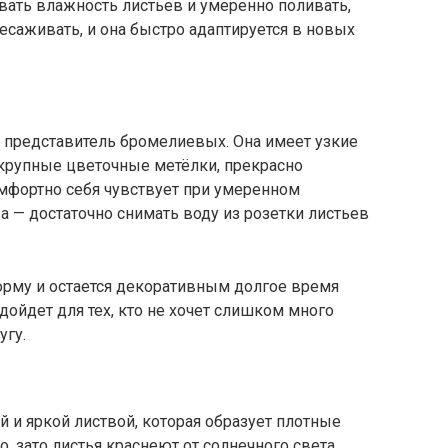
вать влажность листьев и умеренно поливать,
есаживать, и она быстро адаптируется в новых
е представитель бромелиевых. Она имеет узкие
и крупные цветочные метёлки, прекрасно
омфортно себя чувствует при умеренном
а — достаточно снимать воду из розетки листьев
орму и остается декоративным долгое время
дойдет для тех, кто не хочет слишком много
угу.
 и яркой листвой, которая образует плотные
, зато листья краснеют от солнечного света,