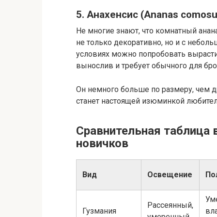
5. Анахенсис (Ananas comos
Не многие знают, что комнатный анан
не только декоративно, но и с небол
условиях можно попробовать вырасти
вынослив и требует обычного для бр
Он немного больше по размеру, чем др
станет настоящей изюминкой любител
Сравнительная таблица
новичков
Вид
Освещение
По
Ум
Рассеянный,
Гузмания
вл
умеренный