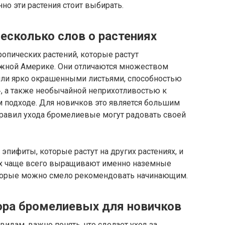
но эти растения стоит выбирать.
сколько слов о растениях
опических растений, которые растут
жной Америке. Они отличаются множеством
или ярко окрашенными листьями, способностью
, а также необычайной неприхотливостью к
 подходе. Для новичков это является большим
равил ухода бромелиевые могут радовать своей
эпифиты, которые растут на других растениях, и
х чаще всего выращивают именно наземные
которые можно смело рекомендовать начинающим.
ора бромелиевых для новичков
идам, важно понять, что сделает уход за