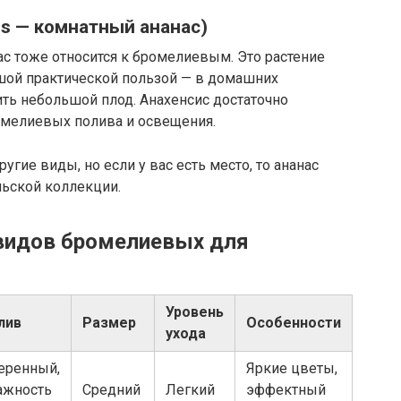
us — комнатный ананас)
ас тоже относится к бромелиевым. Это растение
ьшой практической пользой — в домашних
ть небольшой плод. Анахенсис достаточно
омелиевых полива и освещения.
угие виды, но если у вас есть место, то ананас
ьской коллекции.
 видов бромелиевых для
Уровень
лив
Размер
Особенности
ухода
еренный,
Яркие цветы,
ажность
Средний
Легкий
эффектный