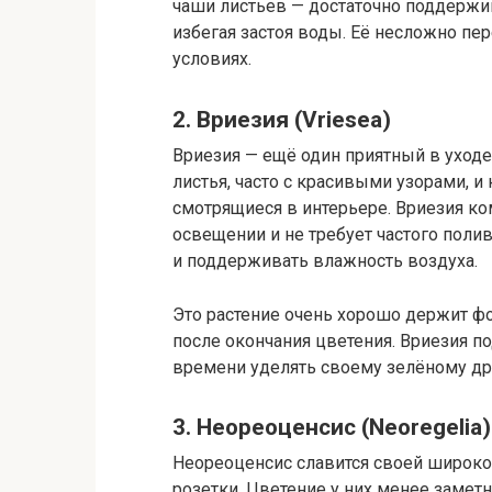
чаши листьев — достаточно поддержи
избегая застоя воды. Её несложно пер
условиях.
2. Вриезия (Vriesea)
Вриезия — ещё один приятный в уход
листья, часто с красивыми узорами, 
смотрящиеся в интерьере. Вриезия к
освещении и не требует частого полив
и поддерживать влажность воздуха.
Это растение очень хорошо держит ф
после окончания цветения. Вриезия по
времени уделять своему зелёному др
3. Неореоценсис (Neoregelia)
Неореоценсис славится своей широкой
розетки. Цветение у них менее заметно