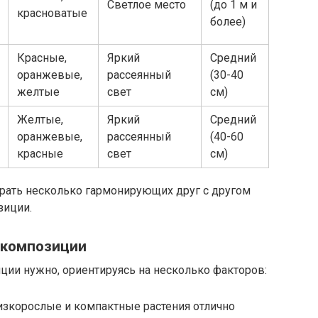
Светлое место
(до 1 м и
красноватые
более)
Красные,
Яркий
Средний
оранжевые,
рассеянный
(30-40
желтые
свет
см)
Желтые,
Яркий
Средний
оранжевые,
рассеянный
(40-60
красные
свет
см)
брать несколько гармонирующих друг с другом
зиции.
 композиции
ии нужно, ориентируясь на несколько факторов:
изкорослые и компактные растения отлично