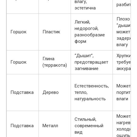
влагу,
разбитьс
эстетична
Плохо
Легкий,
“дышит”,
недорогой,
Горшок
Пластик
может
разнообразие
задержив
форм
влагу
“Дышит”,
Хрупкий,
Глина
Горшок
предотвращает
требует
(терракота)
загнивание
аккуратн
Естественность,
Может
Подставка
Дерево
тепло,
портитьс
натуральность
влаги
Может
Стильный,
нагревать
Подставка
Металл
современный
холодный
вид
ощупь