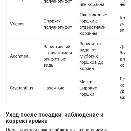
полуанэпифит
или корзина
немн
Пластиковые
Кора,
Эпифит/
горшки с
Vriesea
умер
полуанэпифит
отверстиями,
влаг
корзины
Зависит от
Вариативный
Для 
вида: от
— наземные и
больш
Aechmea
глубоких
эпифитные
для 
горшков до
виды
кора
корзин
Лёгки
Мелкие
кокос
Cryptanthus
Наземные
широкие
удер
горшки
важн
Уход после посадки: наблюдение и
корректировка
После посадки важно наблюдать за растением и