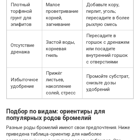
Плотный
Малое
Добавьте кору,
торфяной
проветривание
перлит, уголь;
грунт для
корней,
пересадите в более
эпифитов
загнивание
рыхлую смесь
Пересадите в
Застой воды,
горшок с дренажем
Отсутствие
корневая
или посадите
дренажа
гниль
внутренний горшок
с отверстиями
Прижёг
Промойте субстрат,
Избыточное
листьев,
снизьте дозы
удобрение
накопление
удобрений
солей, стресс
Подбор по видам: ориентиры для
популярных родов бромелий
Разные роды бромелий имеют свои предпочтения. Ниже
приведена таблица-ориентир для наиболее