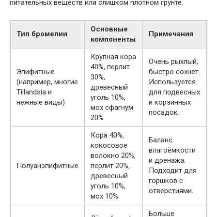
питательных веществ или слишком плотном грунте.
Основные
Тип бромелии
Примечания
компоненты
Крупная кора
Очень рыхлый,
40%, перлит
Эпифитные
быстро сохнет.
30%,
(например, многие
Используется
древесный
Tillandsia и
для подвесных
уголь 10%,
нежные виды)
и корзинных
мох сфагнум
посадок.
20%
Кора 40%,
Баланс
кокосовое
влагоёмкости
волокно 20%,
и дренажа.
Полуанэпифитные
перлит 20%,
Подходит для
древесный
горшков с
уголь 10%,
отверстиями.
мох 10%
Больше