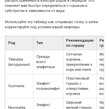
распространённых в культуре родов и гибридов. Это
поможет вам быстро определиться с горшком и
субстратом в зависимости от вида.
Используйте эту таблицу как отправную точку, а затем
корректируйте под условия вашей квартиры.
Рекомендации
Реко
Род
Тип
по горшку
грун
Сетчатая
Мох с
Прежде
Tillandsia
корзина,
крупн
всего
(воздушные)
прикрепление к
перли
эпифитные
коре или плите
грунт
Пластиковый
Кора
Эпифит/
горшок с
волок
Guzmania
полуанэпифит
отверстиями,
рыхл
корзина
возд
Широкий
Крупн
Эпифит/
Neoregelia
мелкий горшок
перли