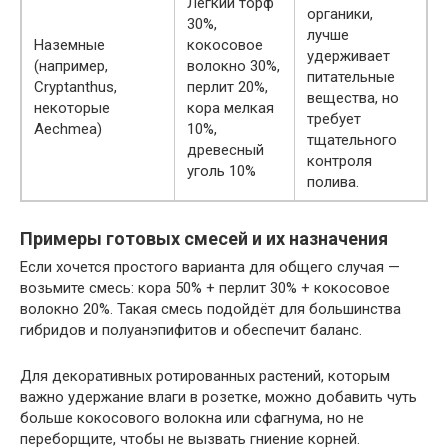
Лёгкий торф
органики,
30%,
лучше
Наземные
кокосовое
удерживает
(например,
волокно 30%,
питательные
Cryptanthus,
перлит 20%,
вещества, но
некоторые
кора мелкая
требует
Aechmea)
10%,
тщательного
древесный
контроля
уголь 10%
полива.
Примеры готовых смесей и их назначения
Если хочется простого варианта для общего случая —
возьмите смесь: кора 50% + перлит 30% + кокосовое
волокно 20%. Такая смесь подойдёт для большинства
гибридов и полуанэпифитов и обеспечит баланс.
Для декоративных ротированных растений, которым
важно удержание влаги в розетке, можно добавить чуть
больше кокосового волокна или сфагнума, но не
переборщите, чтобы не вызвать гниение корней.