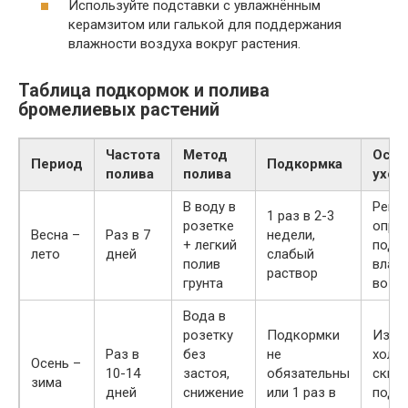
Используйте подставки с увлажнённым
керамзитом или галькой для поддержания
влажности воздуха вокруг растения.
Таблица подкормок и полива
бромелиевых растений
Частота
Метод
Особ
Период
Подкормка
полива
полива
уход
В воду в
Регу
1 раз в 2-3
розетке
опры
Весна –
Раз в 7
недели,
+ легкий
подд
лето
дней
слабый
полив
влаж
раствор
грунта
возд
Вода в
розетку
Подкормки
Избе
Раз в
без
не
холо
Осень –
10-14
застоя,
обязательны
сквоз
зима
дней
снижение
или 1 раз в
подд