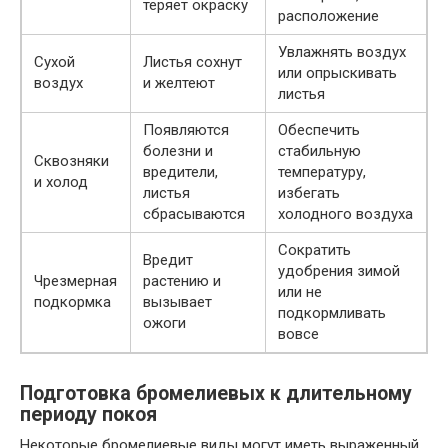
теряет окраску
расположение
Увлажнять воздух
Сухой
Листья сохнут
или опрыскивать
воздух
и желтеют
листья
Появляются
Обеспечить
болезни и
стабильную
Сквозняки
вредители,
температуру,
и холод
листья
избегать
сбрасываются
холодного воздуха
Сократить
Вредит
удобрения зимой
Чрезмерная
растению и
или не
подкормка
вызывает
подкормливать
ожоги
вовсе
Подготовка бромелиевых к длительному
периоду покоя
Некоторые бромелиевые виды могут иметь выраженный