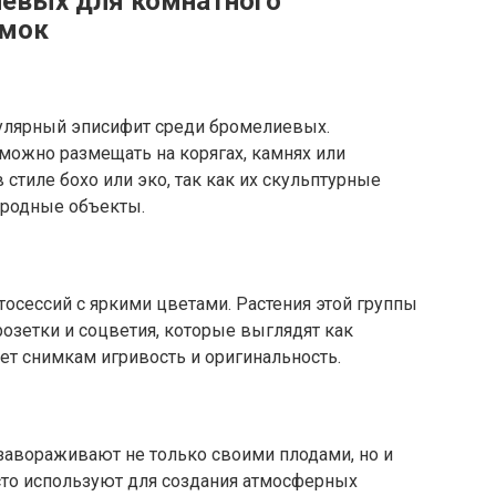
евых для комнатного
емок
пулярный эписифит среди бромелиевых.
 можно размещать на корягах, камнях или
стиле бохо или эко, так как их скульптурные
родные объекты.
осессий с яркими цветами. Растения этой группы
озетки и соцветия, которые выглядят как
яет снимкам игривость и оригинальность.
завораживают не только своими плодами, но и
асто используют для создания атмосферных