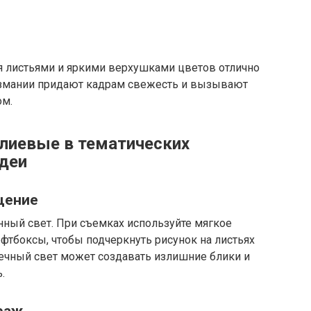
я листьями и яркими верхушками цветов отлично
Гузмании придают кадрам свежесть и вызывают
ом.
лиевые в тематических
идеи
щение
нный свет. При съемках используйте мягкое
фтбоксы, чтобы подчеркнуть рисунок на листьях
ечный свет может создавать излишние блики и
.
раж