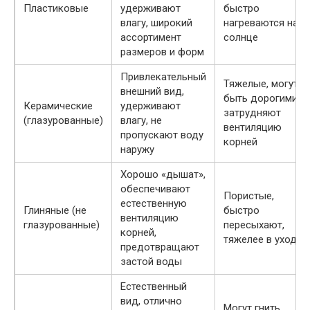
Пластиковые
удерживают
быстро
влагу, широкий
нагреваются на
ассортимент
солнце
размеров и форм
Привлекательный
Тяжелые, могут
внешний вид,
быть дорогими,
Керамические
удерживают
затрудняют
(глазурованные)
влагу, не
вентиляцию
пропускают воду
корней
наружу
Хорошо «дышат»,
обеспечивают
Пористые,
естественную
Глиняные (не
быстро
вентиляцию
глазурованные)
пересыхают,
корней,
тяжелее в уходе
предотвращают
застой воды
Естественный
вид, отлично
Могут гнить,