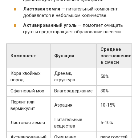
Листовая земля
— питательный компонент,
добавляется в небольшом количестве.
Активированный уголь
— помогает очищать
грунт и предотвращает образование плесени.
Среднее
Компонент
Функция
соотношение
в смеси
Кора хвойных
Дренаж,
50%
пород
структура
Сфагновый мох
Влагозадержание
30%
Перлит или
Аэрация
10-15%
вермикулит
Питательные
Листовая земля
5-10%
вещества
Активированный
Очищение
пару горстей