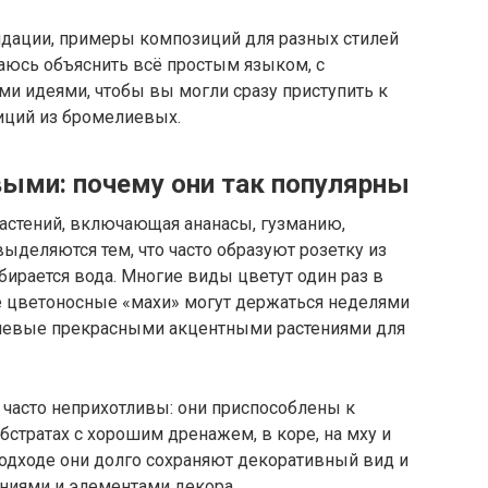
дации, примеры композиций для разных стилей
аюсь объяснить всё простым языком, с
и идеями, чтобы вы могли сразу приступить к
иций из бромелиевых.
ыми: почему они так популярны
астений, включающая ананасы, гузманию,
ыделяются тем, что часто образуют розетку из
бирается вода. Многие виды цветут один раз в
ие цветоносные «махи» могут держаться неделями
лиевые прекрасными акцентными растениями для
часто неприхотливы: они приспособлены к
бстратах с хорошим дренажем, в коре, на мху и
одходе они долго сохраняют декоративный вид и
ениями и элементами декора.