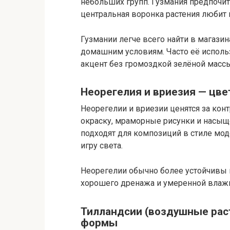
небольших групп. Гузмания предпочи
центральная воронка растения любит в
Гузмании легче всего найти в магазин
домашним условиям. Часто её исполь
акцент без громоздкой зелёной массы
Неорегелия и вриезия — цвет
Неорегелии и вриезии ценятся за кон
окраску, мраморные рисунки и насы
подходят для композиций в стиле мод
игру света.
Неорегелии обычно более устойчивы к
хорошего дренажа и умеренной влажн
Тилландсии (воздушные рас
формы