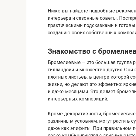
Ниже вы найдёте подробные рекомен
интерьера и сезонные советы. Постар
практическими подсказками и готовым
созданию своих собственных композ
Знакомство с бромелиев
Бромелиевые — это большая группа р
тилландсии и множество других. Они в
плотных листьев, в центре которой со
жизни, но делают это эффектно: ярк
и даже месяцами. Это делает броме
интерьерных композиций.
Кроме декоративности, бромелиевые 
различным условиям, могут расти в су
даже как эпифиты. При правильном п
легко комбинируются с другими раст