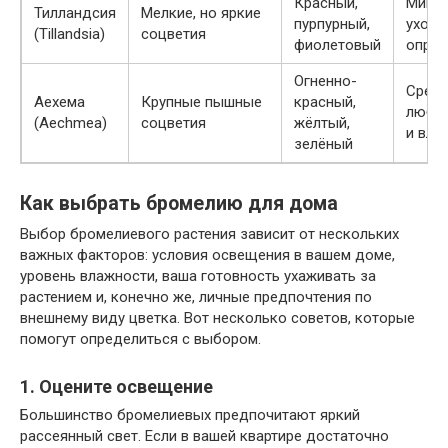
Красный,
Мини
Тилландсия
Мелкие, но яркие
пурпурный,
уход,
(Tillandsia)
соцветия
фиолетовый
опрыс
Огненно-
Средн
Аехема
Крупные пышные
красный,
любит
(Aechmea)
соцветия
жёлтый,
и вла
зелёный
Как выбрать бромелию для дома
Выбор бромелиевого растения зависит от нескольких
важных факторов: условия освещения в вашем доме,
уровень влажности, ваша готовность ухаживать за
растением и, конечно же, личные предпочтения по
внешнему виду цветка. Вот несколько советов, которые
помогут определиться с выбором.
1. Оцените освещение
Большинство бромелиевых предпочитают яркий
рассеянный свет. Если в вашей квартире достаточно