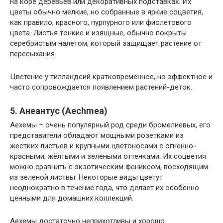
на коре деревьев или декоративных подставках. Их
цветы обычно мелкие, но собранные в яркие соцветия,
как правило, красного, пурпурного или фиолетового
цвета. Листья тонкие и изящные, обычно покрыты
серебристым налетом, который защищает растение от
пересыхания.
Цветение у тилландсий кратковременное, но эффектное и
часто сопровождается появлением растений-деток.
5. Анеантус (Aechmea)
Аехемы – очень популярный род среди бромелиевых, его
представители обладают мощными розетками из
жестких листьев и крупными цветоносами с огненно-
красными, жёлтыми и зелеными оттенками. Их соцветия
можно сравнить с экзотическим фениксом, восходящим
из зеленой листвы. Некоторые виды цветут
неоднократно в течение года, что делает их особенно
ценными для домашних коллекций.
Аехемы достаточно неприхотливы и хорошо