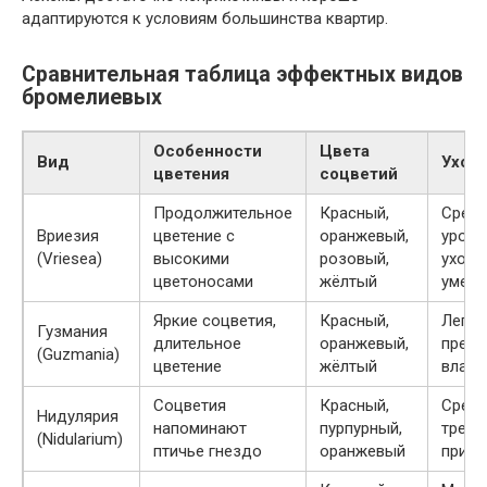
адаптируются к условиям большинства квартир.
Сравнительная таблица эффектных видов
бромелиевых
Особенности
Цвета
Вид
Уход
цветения
соцветий
Продолжительное
Красный,
Сред
Вриезия
цветение с
оранжевый,
урове
(Vriesea)
высокими
розовый,
ухода
цветоносами
жёлтый
умер
Яркие соцветия,
Красный,
Легки
Гузмания
длительное
оранжевый,
предп
(Guzmania)
цветение
жёлтый
влажн
Соцветия
Красный,
Средн
Нидулярия
напоминают
пурпурный,
требу
(Nidularium)
птичье гнездо
оранжевый
прите