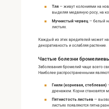
Тля
— живут колониями на нов
выделяя медвяную росу, на ко
Мучнистый червец
— белый на
листьях.
Каждый из этих вредителей может на
декоративность и ослабляя растение.
Частые болезни бромелиевы
Заболевания бромелий чаще всего св
Наиболее распространенными являют
Гнили (корневая, стеблевая)
—
дренажем. Корни становятся мя
Пятнистость листьев
— вызва
листьях появляются пятна раз