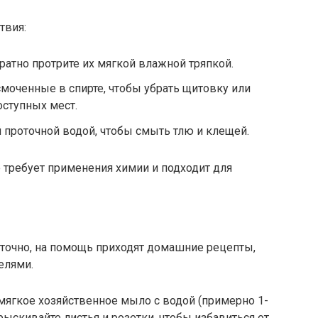
твия:
ратно протрите их мягкой влажной тряпкой.
смоченные в спирте, чтобы убрать щитовку или
оступных мест.
 проточной водой, чтобы смыть тлю и клещей.
е требует применения химии и подходит для
аточно, на помощь приходят домашние рецепты,
елями.
ягкое хозяйственное мыло с водой (примерно 1-
рыскивайте листья и розетки, чтобы избавиться от