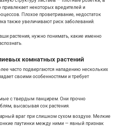
зную структуру листьев — плотные розетки, в
о привлекает некоторых вредителей и
оцессов. Плохое проветривание, недостаток
мка также увеличивают риск заболеваний.
аши растения, нужно понимать, какие именно
аспознать.
лиевых комнатных растений
лее часто подвергаются нападению нескольких
ладает своими особенностями и требует
мые с твердым панцирем. Они прочно
блям, высасывая сок растения.
арный враг при слишком сухом воздухе. Мелкие
 тонкие паутинки между ними — явный признак