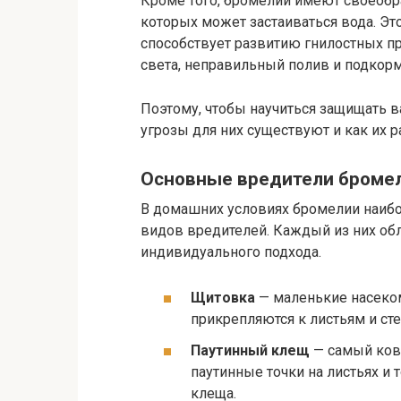
Кроме того, бромелии имеют своеобра
которых может застаиваться вода. Эт
способствует развитию гнилостных пр
света, неправильный полив и подкор
Поэтому, чтобы научиться защищать в
угрозы для них существуют и как их р
Основные вредители броме
В домашних условиях бромелии наибо
видов вредителей. Каждый из них об
индивидуального подхода.
Щитовка
— маленькие насеко
прикрепляются к листьям и сте
Паутинный клещ
— самый ков
паутинные точки на листьях и
клеща.