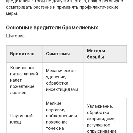
вредителей. Чтобы не допустить этого, важно регулярно
осматривать растение и применять профилактические
меры.
Основные вредители бромелиевых
Щитовка
Методы
Вредитель
Симптомы
борьбы
Коричневые
Механическое
пятна, липкий
удаление,
налёт,
обработка
пожелтение
инсектицидами
листьев
Мелкие
Увлажнение,
паутинки,
обработка
Паутинный
побледнение и
акарицидами,
клещ
появление
регулярное
точек на
опрыскивание