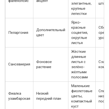
фаленопсис
акцент
элегантные,
шток
крупные
лепестки
Ярко-
красные
Сбоку
Дополнительный
Пеларгония
соцветия,
средн
цвет
округлые
уровн
листья
Жёсткие
длинные
Фоновое
листья с
Сзад
Сансевиерия
растение
зелёно-
компо
жёлтыми
полосами
Маленькие
фиолетовые
Спере
Фиалка
Низкий
цветы,
низка
узамбарская
передний план
компактный
посад
куст