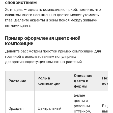
спокойствием
Хотя цель — сделать композицию яркой, помните, что
слишком много насыщенных цветов может утомлять
глаз. Делайте акценты и зоны покоя между живыми
пятнами цвета.
Пример оформления цветочной
композиции
Давайте рассмотрим простой пример композиции для
гостиной с использованием популярных
декоративноцветущих комнатных растений.
Описание
Роль в
Позиц
Растение
цвета и
композиции
комп
формы
Белые
цветы с
розовым
В цент
Орхидея
Центральный
оттенком,
высок