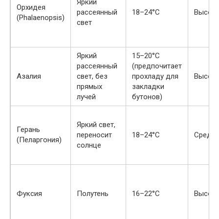
Яркий
Орхидея
рассеянный
18–24°C
Высок
(Phalaenopsis)
свет
Яркий
15–20°C
рассеянный
(предпочитает
Азалия
свет, без
прохладу для
Высок
прямых
закладки
лучей
бутонов)
Яркий свет,
Герань
переносит
18–24°C
Средн
(Пеларгония)
солнце
Фуксия
Полутень
16–22°C
Высок