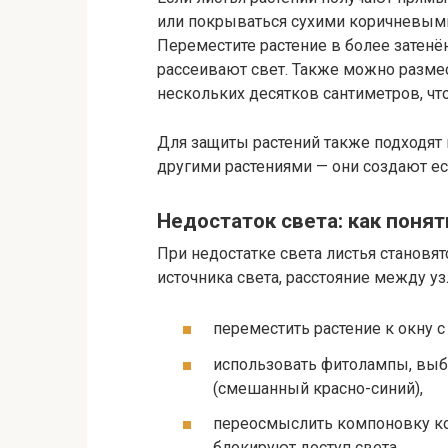
или покрываться сухими коричневыми
Переместите растение в более затенё
рассеивают свет. Также можно размес
нескольких десятков сантиметров, чт
Для защиты растений также подходят
другими растениями — они создают ес
Недостаток света: как понят
При недостатке света листья становя
источника света, расстояние между уз
переместить растение к окну с
использовать фитолампы, выби
(смешанный красно-синий),
переосмыслить компоновку к
блокируют доступ света.