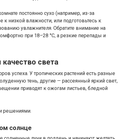
комнате постоянно сухо (например, из-за
е к низкой влажности, или подготовьтесь к
ованию увлажнителя. Обратите внимание на
омфортно при 18–28 °C, а резкие перепады и
 качество света
ов успеха. У тропических растений есть разные
олуденную тень, другие — рассеянный яркий свет,
вещении приводят к ожогам листьев, бледной
и решениями.
ком солнце
е солнечные лучи в полдень и начинают желтеть