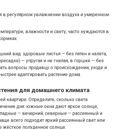
я в регулярном увлажнении воздуха и умеренном
мпературе, влажности и свету, часто нуждаются в
кормках.
шний вид: здоровые листья — без пятен и налёта,
ресадке) — упругая и не гнилая, в горшке — без
ать вопросы продавцу о происхождении, уходе и
ыстрее адаптировать растение дома.
стения для домашнего климата
й квартире. Определите, сколько света
течение дня: южные окна дают яркое солнце,
ападные — вечерний, северные — рассеянный и
чаще всего подходит яркий рассеянный свет или
е жёсткое полуденное солнце.