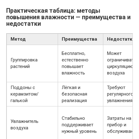
Практическая таблица: методы
повышения влажности — преимущества и
недостатки
Метод
Преимущества
Недостатки
Бесплатно,
Может
Группировка
естественно
ограничивать
растений
повышает
циркуляцию
влажность
воздуха
Поддоны с
Лёгкая и
Требуют
керамзитом/
безопасная
регулярного
галькой
реализация
увлажнения
Стабильно
Затраты на
Увлажнитель
поддерживает
прибор и
воздуха
нужный уровень
обслуживание