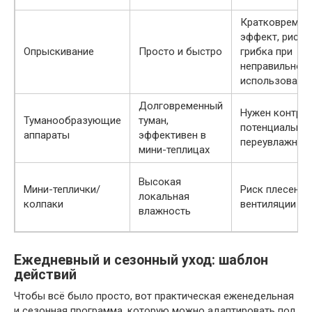
Кратковремен
эффект, риск
Опрыскивание
Просто и быстро
грибка при
неправильном
использовани
Долговременный
Нужен контрол
Туманообразующие
туман,
потенциальны
аппараты
эффективен в
переувлажнен
мини-теплицах
Высокая
Мини-теплички/
Риск плесени 
локальная
колпаки
вентиляции
влажность
Ежедневный и сезонный уход: шаблон
действий
Чтобы всё было просто, вот практическая еженедельная
и сезонная программа, которую можно адаптировать под