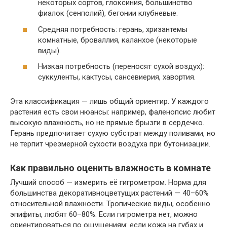
некоторых сортов, глоксиния, большинство
фиалок (сенполий), бегонии клубневые.
Средняя потребность: герань, хризантемы
комнатные, броваллия, каланхое (некоторые
виды).
Низкая потребность (переносят сухой воздух):
суккуленты, кактусы, сансевиерия, хавортия.
Эта классификация — лишь общий ориентир. У каждого
растения есть свои нюансы: например, фаленопсис любит
высокую влажность, но не прямые брызги в сердечко.
Герань предпочитает сухую субстрат между поливами, но
не терпит чрезмерной сухости воздуха при бутонизации.
Как правильно оценить влажность в комнате
Лучший способ — измерить её гигрометром. Норма для
большинства декоративноцветущих растений — 40–60%
относительной влажности. Тропические виды, особенно
эпифиты, любят 60–80%. Если гигрометра нет, можно
ориентироваться по ощущениям: если кожа на губах и