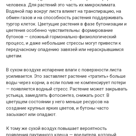
человека. Для растений это часть их микроклимата.
Водяной пар вокруг листа влияет на транспирацию, на
обмен газов и на способность растения поддерживать
тургор клеток. Цветущие растения в фазе бутонизации и
цветения особенно чувствительны: формирование
бутонов — сложный гормонально‑физиологический
процесс, и даже небольшие стрессы могут привести к
передчасному опадению завязей или нераскрывшимся
цветам.
В сухом воздухе испарение влаги с поверхности листа
усиливается. Это заставляет растение «тратить» больше
воды через корни, а если полив не компенсирует потери
— появляется водный стресс. Растение может закрывать
устьица, замедлять фотосинтез, снижать рост. В
цветущем состоянии у него меньше ресурсов на
создание крупных ярких цветов, и бутоны часто
засыхают или опадают.
К тому же сухой воздух повышает вероятность
появления паутинного клеща — вредителя, который