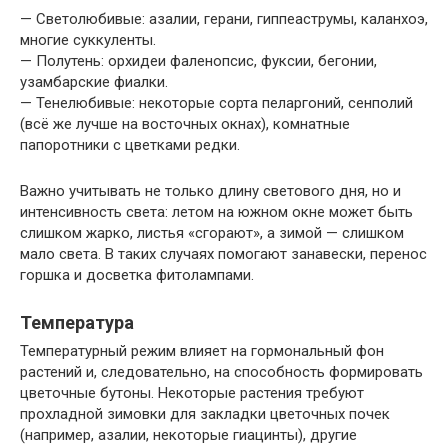
— Светолюбивые: азалии, герани, гиппеаструмы, каланхоэ,
многие суккуленты.
— Полутень: орхидеи фаленопсис, фуксии, бегонии,
узамбарские фиалки.
— Тенелюбивые: некоторые сорта пеларгоний, сенполий
(всё же лучше на восточных окнах), комнатные
папоротники с цветками редки.
Важно учитывать не только длину светового дня, но и
интенсивность света: летом на южном окне может быть
слишком жарко, листья «сгорают», а зимой — слишком
мало света. В таких случаях помогают занавески, перенос
горшка и досветка фитолампами.
Температура
Температурный режим влияет на гормональный фон
растений и, следовательно, на способность формировать
цветочные бутоны. Некоторые растения требуют
прохладной зимовки для закладки цветочных почек
(например, азалии, некоторые гиацинты), другие