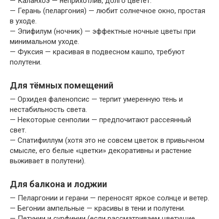
— Каланхоэ — неприхотлив, долго цветёт.
— Герань (пеларгония) — любит солнечное окно, простая
в уходе.
— Эпифилум (ночник) — эффектные ночные цветы при
минимальном уходе.
— Фуксия — красивая в подвесном кашпо, требуют
полутени.
Для тёмных помещений
— Орхидея фаленопсис — терпит умеренную тень и
нестабильность света.
— Некоторые сенполии — предпочитают рассеянный
свет.
— Спатифиллум (хотя это не совсем цветок в привычном
смысле, его белые «цветки» декоративны и растение
выживает в полутени).
Для балкона и лоджии
— Пеларгонии и герани — переносят яркое солнце и ветер.
— Бегонии ампельные — красивы в тени и полутени.
— Петунии и сурфинии (если рассматриваем цветущие