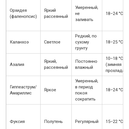
Умеренный,
Орхидея
Яркий
не
18–24 °C
(фаленопсис)
рассеянный
заливать
Редкий, по
Каланхоэ
Светлое
сухому
18–25 °C
грунту
10–18 °C
Яркий,
Постоянно
Азалия
(зимняя
рассеянный
влажный
прохлада)
Умеренный,
Гиппеаструм/
в период
Яркое
18–24 °C
Амариллис
покоя
сократить
Фуксия
Полутень
Регулярный
15–22 °C