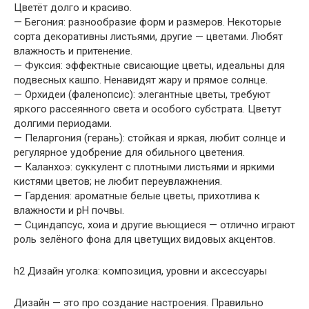
Цветёт долго и красиво.
— Бегония: разнообразие форм и размеров. Некоторые
сорта декоративны листьями, другие — цветами. Любят
влажность и притенение.
— Фуксия: эффектные свисающие цветы, идеальны для
подвесных кашпо. Ненавидят жару и прямое солнце.
— Орхидеи (фаленопсис): элегантные цветы, требуют
яркого рассеянного света и особого субстрата. Цветут
долгими периодами.
— Пеларгония (герань): стойкая и яркая, любит солнце и
регулярное удобрение для обильного цветения.
— Каланхоэ: суккулент с плотными листьями и яркими
кистями цветов; не любит переувлажнения.
— Гардения: ароматные белые цветы, прихотлива к
влажности и pH почвы.
— Сциндапсус, хоиа и другие вьющиеся — отлично играют
роль зелёного фона для цветущих видовых акцентов.
h2 Дизайн уголка: композиция, уровни и аксессуары
Дизайн — это про создание настроения. Правильно