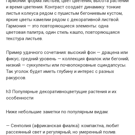
гармонии: форма листьев, цвет цветения, высота растений
и время цветения. Контраст создаёт динамику: тонкие
листья колеуса рядом с пушистым бегониевым кустом,
яркие цветы камелии рядом с декоративной листвой.
Гармония — это повторяющиеся элементы: одна
цветовая палитра, один стиль кашпо, повторяющаяся
текстура листьев.
Пример удачного сочетания: высокий фон — драцена или
фикус; средний уровень — коллекция фиалок или бегоний;
низкий — суккуленты или почвопокровные сциндапсусы.
Так уголок будет иметь глубину и интерес с разных
ракурсов.
h3 Популярные декоративноцветущие растения и их
особенности
Ниже небольшие заметки по популярным видам:
— Сенполия (африканская фиалка): компактна, любит
рассеянный свет и регулярный, но умеренный полив.