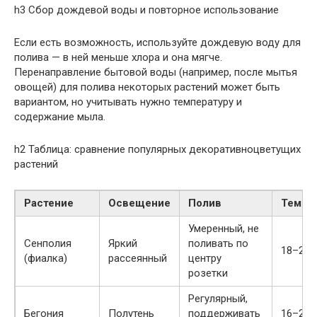
h3 Сбор дождевой воды и повторное использование
Если есть возможность, используйте дождевую воду для
полива — в ней меньше хлора и она мягче.
Перенаправление бытовой воды (например, после мытья
овощей) для полива некоторых растений может быть
вариантом, но учитывать нужно температуру и
содержание мыла.
h2 Таблица: сравнение популярных декоративноцветущих
растений
Растение
Освещение
Полив
Темпе
Умеренный, не
Сенполия
Яркий
поливать по
18–24 
(фиалка)
рассеянный
центру
розетки
Регулярный,
Бегония
Полутень
поддерживать
16–22 