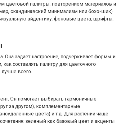
ем цветовой палитры, повторением материалов и
ер, скандинавский минимализм или бохо-шик).
 визуальную айдентику: фоновые цвета, шрифты,
ы
а. Она задает настроение, подчеркивает формы и
, как составлять палитру для цветочного
 лучше всего.
мент. Он помогает выбирать гармоничные
друг за другом), комплементарные
вноудаленные цвета) и т.д. Для растений чаще
сочетания: зеленый как базовый цвет и акценты