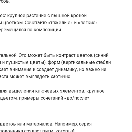
сов.
ес: крупное растение с пышной кроной
им цветком. Сочетайте «тяжелые» и «легкие»
перемещался по композиции.
ельной. Это может быть контраст цветов (синий
ья и пушистые цветы), форм (вертикальные стебли
кает внимание и создает динамику, но важно не
ста может выглядеть хаотично.
ь для выделения ключевых элементов: крупное
 цветом, примеры сочетаний «до/после».
цветов или материалов. Например, серия
оконника создаст ритм, который