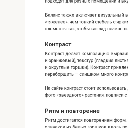
подходят для разных помещений и вку
Баланс также включает визуальный в
«тяжелее», чем тонкий стебель с ярк
элементы так, чтобы взгляд плавно 
Контраст
Контраст делает композицию выразит
и оранжевый), текстур (гладкие лист
и округлые горшки). Контраст привле
переборщить — слишком много контра
На сайте контраст стоит использоват
фото «звездного» растения, подписи с
Ритм и повторение
Ритм достигается повторением форм, 
одинаковых белых горшков вдоль под