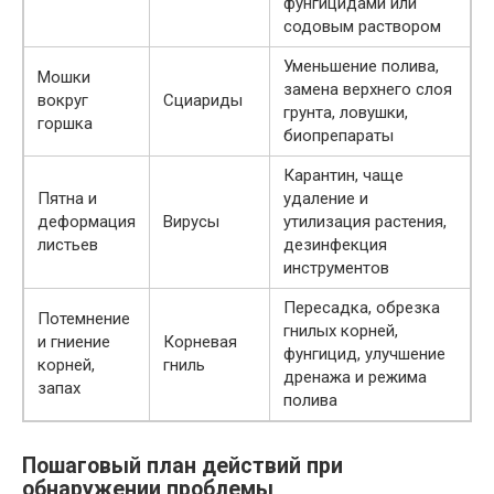
фунгицидами или
содовым раствором
Уменьшение полива,
Мошки
замена верхнего слоя
вокруг
Сциариды
грунта, ловушки,
горшка
биопрепараты
Карантин, чаще
Пятна и
удаление и
деформация
Вирусы
утилизация растения,
листьев
дезинфекция
инструментов
Пересадка, обрезка
Потемнение
гнилых корней,
и гниение
Корневая
фунгицид, улучшение
корней,
гниль
дренажа и режима
запах
полива
Пошаговый план действий при
обнаружении проблемы