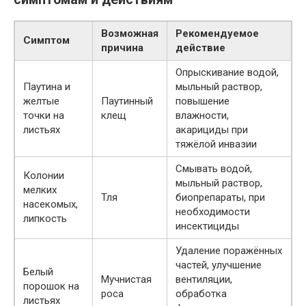
Возможная
Рекомендуемое
Симптом
причина
действие
Опрыскивание водой,
Паутина и
мыльный раствор,
желтые
Паутинный
повышение
точки на
клещ
влажности,
листьях
акарициды при
тяжёлой инвазии
Смывать водой,
Колонии
мыльный раствор,
мелких
Тля
биопрепараты, при
насекомых,
необходимости
липкость
инсектициды
Удаление поражённых
частей, улучшение
Белый
Мучнистая
вентиляции,
порошок на
роса
обработка
листьях