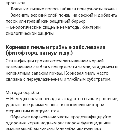
просыхал.
— Ловушки: липкие полосы вблизи поверхности почвы.
— Заменить верхний слой почвы на свежий и добавить
песок или гравий как защитный барьер.
— Биологические: хищные нематоды, бактерии
биологической защиты.
Корневая гниль и грибные заболевания
(фитофтора, питиум и др.)
Эти инфекции проявляются загниванием корней,
потемнением стебля у поверхности земли, увяданием и
неприятным запахом почвы. Корневая гниль часто
связана с переувлажнением и тяжёлым субстратом.
Методы борьбы:
— Немедленная пересадка: аккуратно выньте растение,
удалите все размягчённые и потемневшие корни
стерильным инструментом.
— Обрежьте поражённые части, продезинфицируйте
здоровые корни водным раствором фунгицида или
именованной выдержки (следуйте инструкции).