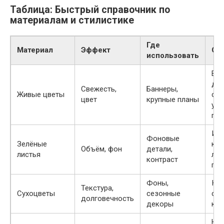
Таблица: Быстрый справочник по
материалам и стилистике
Где
Материал
Эффект
Со
использовать
Выб
до
Свежесть,
Баннеры,
Живые цветы
сор
цвет
крупные планы
уха
пер
Исп
Фоновые
Зелёные
кру
Объём, фон
детали,
листья
лис
контраст
глу
Фоны,
Ком
Текстура,
Сухоцветы
сезонные
с ж
долговечность
декоры
кон
Не