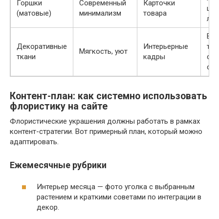
Горшки
Современный
Карточки
цве
(матовые)
минимализм
товара
лин
Выб
Декоративные
Интерьерные
тек
Мягкость, уют
ткани
кадры
со
с р
Контент-план: как системно использовать
флористику на сайте
Флористические украшения должны работать в рамках
контент-стратегии. Вот примерный план, который можно
адаптировать.
Ежемесячные рубрики
Интерьер месяца — фото уголка с выбранным
растением и краткими советами по интеграции в
декор.