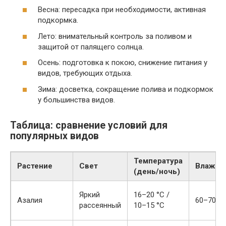
Весна: пересадка при необходимости, активная
подкормка.
Лето: внимательный контроль за поливом и
защитой от палящего солнца.
Осень: подготовка к покою, снижение питания у
видов, требующих отдыха.
Зима: досветка, сокращение полива и подкормок
у большинства видов.
Таблица: сравнение условий для
популярных видов
Температура
Растение
Свет
Влажно
(день/ночь)
Яркий
16–20 °C /
Азалия
60–70%
рассеянный
10–15 °C