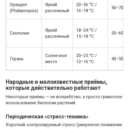
Орхидея
Яркий
20–26 °C /
50–70%
(Phalaenopsis)
рассеянный
16–18 °C
Яркий
18–24 °C /
Сенполия
50–60%
рассеянный
15–18 °C
Солнечное
20–25 °C /
Герань
40–50%
место
12–16 °C
Народные и малоизвестные приёмы,
которые действительно работают
Некоторые приёмы — не волшебство, а просто грамотное
использование биологии растений.
Періодическая «стресс-техника»
Короткий, контролируемый стресс (умеренное понижение