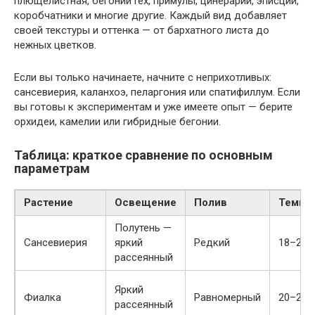
плющелистная, бегонии rex, примулы, цинерарии, эписции,
коробчатники и многие другие. Каждый вид добавляет
своей текстуры и оттенка — от бархатного листа до
нежных цветков.
Если вы только начинаете, начните с неприхотливых:
сансевиерия, каланхоэ, пеларгония или спатифиллум. Если
вы готовы к экспериментам и уже имеете опыт — берите
орхидеи, камелии или гибридные бегонии.
Таблица: краткое сравнение по основным
параметрам
Растение
Освещение
Полив
Темпе
Полутень —
Сансевиерия
яркий
Редкий
18–26 
рассеянный
Яркий
Фиалка
Равномерный
20–24 
рассеянный