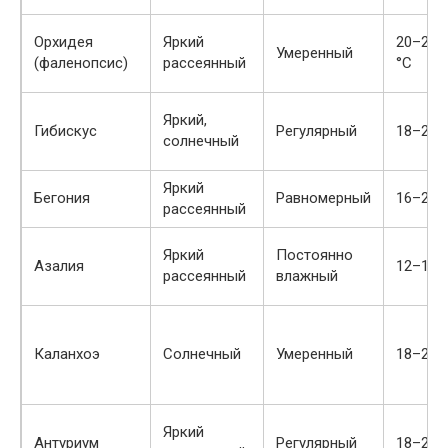
Орхидея
Яркий
20–27 /
Умеренный
(фаленопсис)
рассеянный
°C
Яркий,
Гибискус
Регулярный
18–24 
солнечный
Яркий
Бегония
Равномерный
16–24 
рассеянный
Яркий
Постоянно
Азалия
12–18 
рассеянный
влажный
Каланхоэ
Солнечный
Умеренный
18–24 
Яркий
Антуриум
Регулярный
18–26 