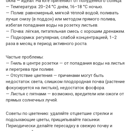
окна — идеал. На юге притеняют от полуденного солнца.
— Температура: 20–24 °C днём, 16–18 °C ночью.
— Полив: равномерный, мягкой тёплой водой; поливать
лучше снизу (в поддон) или методом прямого полива,
избегая попадания воды на розетку листьев.
— Почва: лёгкая, питательная смесь с хорошим дренажем.
— Подкормка: регулярная, слабой концентрацией, 1–2
раза в месяц в период активного роста.
Частые проблемы:
— Гниль в центре розетки — от попадания воды на листья
и перегрева при поливе.
— Отсутствие цветения — причинами могут быть
недостаток света, слишком плодородная почва (растение
фокусируется на листьях), недостаток фосфора.
— Листья с пятнами — возможно, вредители или ожоги от
прямых солнечных лучей.
Советы по цветению: удаляйте отцветшие стрелки и
подсыхающие цветы, прищипывайте пасынки.
Периодически делайте пересадку в свежую почву и