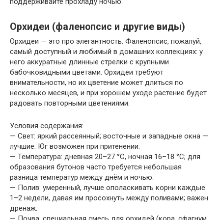
поддерживайте прохладу ночью.
Орхидеи (фаленопсис и другие виды)
Орхидеи — это про элегантность. Фаленопсис, пожалуй,
самый доступный и любимый в домашних коллекциях: у
него аккуратные длинные стрелки с крупными
бабочковидными цветами. Орхидеи требуют
внимательности, но их цветение может длиться по
несколько месяцев, и при хорошем уходе растение будет
радовать повторными цветениями.
Условия содержания:
— Свет: яркий рассеянный; восточные и западные окна —
лучшие. Юг возможен при притенении.
— Температура: дневная 20–27 °C, ночная 16–18 °C; для
образования бутонов часто требуется небольшая
разница температур между днём и ночью.
— Полив: умеренный, лучше ополаскивать корни каждые
1–2 недели, давая им просохнуть между поливами; важен
дренаж.
— Почва: специальная смесь для орхидей (кора, сфагнум,