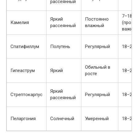
рассеянный
7–18 °
Яркий
Постоянно
Камелия
(прохл
рассеянный
влажный
важна)
Спатифиллум
Полутень
Регулярный
18–24 
Обильный в
Гипеаструм
Яркий
18–24 
росте
Яркий
Стрептокарпус
Регулярный
18–22 
рассеянный
Пеларгония
Солнечный
Умеренный
18–25 