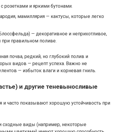
с розетками и яркими бутонами.
пародия, мамиллярия — кактусы, которые легко
Блоссфельда) — декоративное и неприхотливое,
й при правильном поливе.
ная почва, редкий, но глубокий полив и
орых видов — рецепт успеха. Важно не
улентов — избыток влаги и корневая гниль.
астье) и другие теневыносливые
я и часто показывают хорошую устойчивость при
и сходные виды (например, некоторые
вными цветками) имеют хорошую способность