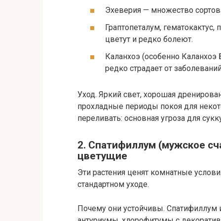
Эхеверия — множество сортов 
Граптопеталум, гематокактус, 
цветут и редко болеют.
Каланхоэ (особенно Каланхоэ 
редко страдает от заболевани
Уход. Яркий свет, хорошая дренирован
прохладные периоды покоя для некот
переливать: основная угроза для сукк
2. Спатифиллум (мужское сч
цветущие
Эти растения ценят комнатные услови
стандартном уходе.
Почему они устойчивы. Спатифиллум 
антуриумы, хлорофитумы с декорати