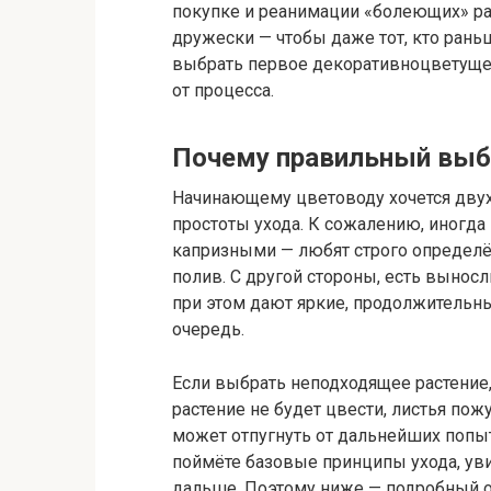
покупке и реанимации «болеющих» раст
дружески — чтобы даже тот, кто рань
выбрать первое декоративноцветущее
от процесса.
Почему правильный выб
Начинающему цветоводу хочется двух
простоты ухода. К сожалению, иногд
капризными — любят строго определё
полив. С другой стороны, есть вынос
при этом дают яркие, продолжительны
очередь.
Если выбрать неподходящее растение,
растение не будет цвести, листья пож
может отпугнуть от дальнейших попыт
поймёте базовые принципы ухода, уви
дальше. Поэтому ниже — подробный 