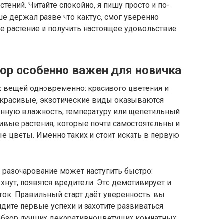
ений. Читайте спокойно, я пишу просто и по-
ше держал разве что кактус, смог уверенно
 растение и получить настоящее удовольствие
ор особенно важен для новичка
 вещей одновременно: красивого цветения и
а красивые, экзотические виды оказываются
нную влажность, температуру или щепетильный
ливые растения, которые почти самостоятельны и
е цветы. Именно таких и стоит искать в первую
 разочарование может наступить быстро:
ухнут, появятся вредители. Это демотивирует и
ок. Правильный старт даёт уверенность: вы
дите первые успехи и захотите развиваться
обзор лучших декоративноцветущих комнатных