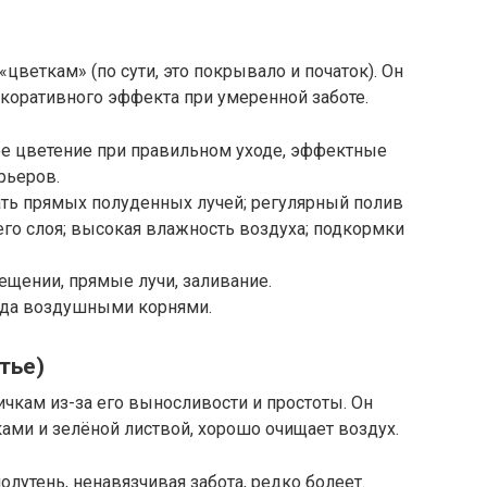
цветкам» (по сути, это покрывало и початок). Он
декоративного эффекта при умеренной заботе.
ое цветение при правильном уходе, эффектные
рьеров.
гать прямых полуденных лучей; регулярный полив
го слоя; высокая влажность воздуха; подкормки
ещении, прямые лучи, заливание.
гда воздушными корнями.
тье)
чкам из-за его выносливости и простоты. Он
ами и зелёной листвой, хорошо очищает воздух.
олутень, ненавязчивая забота, редко болеет.