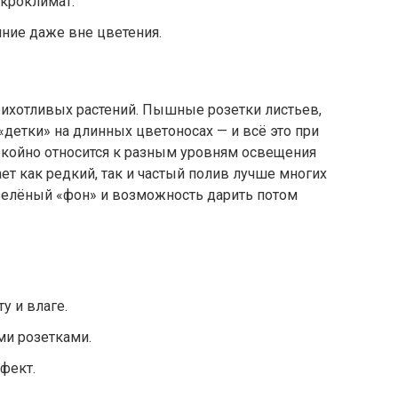
икроклимат.
ние даже вне цветения.
)
рихотливых растений. Пышные розетки листьев,
«детки» на длинных цветоносах — и всё это при
койно относится к разным уровням освещения
т как редкий, так и частый полив лучше многих
 зелёный «фон» и возможность дарить потом
у и влаге.
и розетками.
фект.