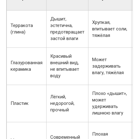
п
Р
Дышит,
Хрупкая,
л
Терракота
эстетична,
впитывает соли,
и
(глина)
предотвращает
тяжёлая
в
застой влаги
с
А
Красивый
Может
ф
Глазурованная
внешний вид,
задерживать
(
керамика
не впитывает
влагу, тяжёлая
о
воду
с
У
Плохо «дышит»,
Лёгкий,
д
может
Пластик
недорогой,
б
удерживать
прочный
к
лишнюю влагу
ц
Д
Плохая
о
Современный