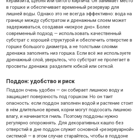
керамзита, щебня или битого кирпича. Он занимает место
в горшке и обеспечивает временный резервуар для
лишней воды. Однако это не всегда эффективно: вода на
границе между субстратом и дренажным слоем может
задерживаться, создавая «мокрое дно». Более
современный подход — использовать качественный
субстрат с хорошей структурой и обеспечить отверстие в
горшке большого диаметра, а не толстыми слоями
дренажа заполнять низ горшка. Если всё же используете
дренажный слой, уверьтесь, что субстрат не пролегает в
просветы дренажа: разделите юбкой или сеткой.
Поддон: удобство и риск
Поддон очень удобен — он собирает лишнюю воду и
защищает поверхность под горшком. Но он таит
опасность: если поддон заполнен водой и растение стоит
в нём длительное время, корни могут подсосать лишнюю
влагу, и начинается гниль. Поэтому поддоны нужно
регулярно опорожнять. Для декоративных кашпо без
отверстий в дне поддон служит основной «резервуарной»
системой — в этом случае старайтесь, чтобы в поддоне