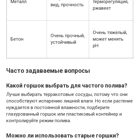
Металл
терморегуляция,
о
вид, прочность
ржавеет
п
с
Н
Очень тяжёлый,
к
Очень прочный,
Бетон
может менять
р
устойчивый
pH
у
к
Часто задаваемые вопросы
Какой горшок выбрать для частого полива?
Лучше выбирать терракотовые сосуды, потому что они
способствуют испарению лишней влаги. Но если растение
нуждается в постоянной влажности, подберите
глазурованный горшок или пластиковый контейнер и
контролируйте режим полива.
Можно ли использовать старые горшки?