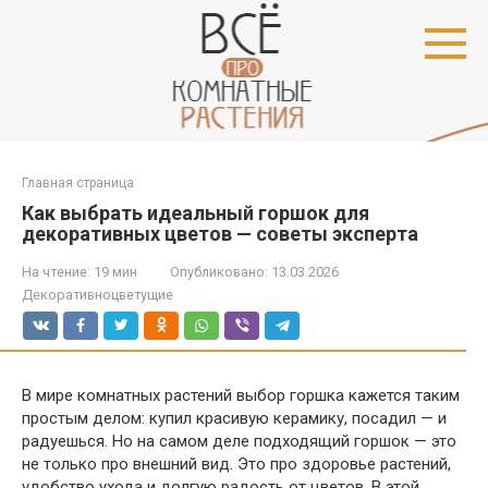
Перейти
к
контенту
Главная страница
Как выбрать идеальный горшок для
декоративных цветов — советы эксперта
На чтение:
19 мин
Опубликовано:
13.03.2026
Декоративноцветущие
В мире комнатных растений выбор горшка кажется таким
простым делом: купил красивую керамику, посадил — и
радуешься. Но на самом деле подходящий горшок — это
не только про внешний вид. Это про здоровье растений,
удобство ухода и долгую радость от цветов. В этой