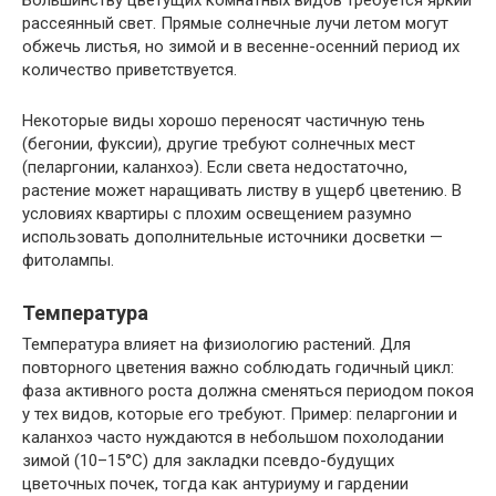
Большинству цветущих комнатных видов требуется яркий
рассеянный свет. Прямые солнечные лучи летом могут
обжечь листья, но зимой и в весенне-осенний период их
количество приветствуется.
Некоторые виды хорошо переносят частичную тень
(бегонии, фуксии), другие требуют солнечных мест
(пеларгонии, каланхоэ). Если света недостаточно,
растение может наращивать листву в ущерб цветению. В
условиях квартиры с плохим освещением разумно
использовать дополнительные источники досветки —
фитолампы.
Температура
Температура влияет на физиологию растений. Для
повторного цветения важно соблюдать годичный цикл:
фаза активного роста должна сменяться периодом покоя
у тех видов, которые его требуют. Пример: пеларгонии и
каланхоэ часто нуждаются в небольшом похолодании
зимой (10–15°C) для закладки псевдо-будущих
цветочных почек, тогда как антуриуму и гардении