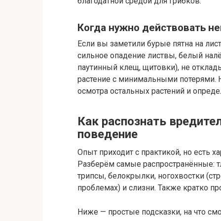
благодатной средой для грибков.
Когда нужно действовать н
Если вы заметили бурые пятна на лис
сильное опадение листвы, белый налё
паутинный клещ, щитовки), не отклад
растение с минимальными потерями. Н
осмотра остальных растений и опреде
Как распознать вредител
поведение
Опыт приходит с практикой, но есть х
Разберём самые распространённые: тл
трипсы, белокрылки, ногохвостки (стр
проблемах) и слизни. Также кратко п
Ниже — простые подсказки, на что смо