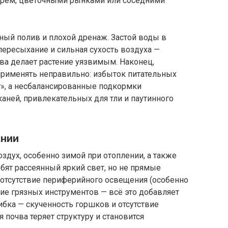
тарём, цветочными рынками или соседними
ный полив и плохой дренаж. Застой воды в
ересыхание и сильная сухость воздуха —
ова делает растение уязвимым. Наконец,
рименять неправильно: избыток питательных
», а несбалансированные подкормки
аней, привлекательных для тли и паутинного
ании
здух, особенно зимой при отоплении, а также
юбят рассеянный яркий свет, но не прямые
 отсутствие периферийного освещения (особенно
ние грязных инструментов — всё это добавляет
ибка — скученность горшков и отсутствие
 почва теряет структуру и становится