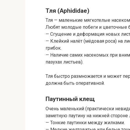
Тля (Aphididae)
Тля — маленькие мягкотелые насеком
Любят молодые побеги и цветочные б
— Сгущение и деформация новых лист
— Клейкий налёт (мёдовая роса) на ли
грибок.
— Наличие самих насекомых при внима
пазухах листьев).
Тля быстро размножается и может пер
должна быть оперативной.
Паутинный клещ
Очень маленький (практически невид
заметную паутину на нижней стороне 
— Тонкие паутинки между жилками.
— Мелкие желтоватые или белые точки