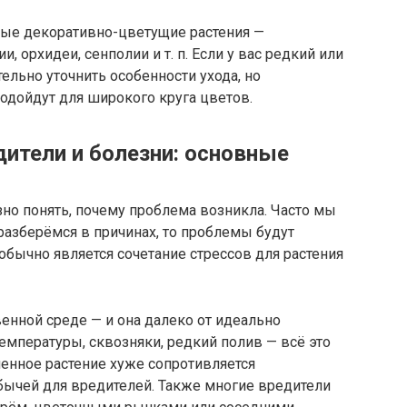
ные декоративно-цветущие растения —
и, орхидеи, сенполии и т. п. Если у вас редкий или
льно уточнить особенности ухода, но
одойдут для широкого круга цветов.
ители и болезни: основные
зно понять, почему проблема возникла. Часто мы
 разберёмся в причинах, то проблемы будут
обычно является сочетание стрессов для растения
енной среде — и она далеко от идеально
емпературы, сквозняки, редкий полив — всё это
ленное растение хуже сопротивляется
бычей для вредителей. Также многие вредители