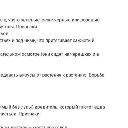
ые, часто зелёные, реже чёрные или розовые.
утоны. Признаки:
ьев.
стьях и под ними, что притягивает сажистый
тельном осмотре (они сидят на черешках и в
едавать вирусы от растения к растению. Борьба
имый без лупы) вредитель, который плетёт едва
листьев. Признаки:
 на листьях — места проколов.