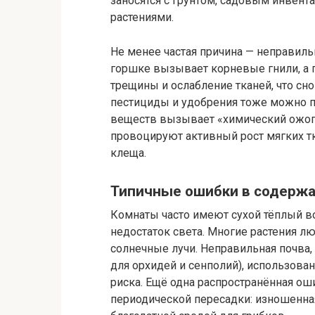
заносятся с грунтом, садовым инвен
растениями.
Не менее частая причина — неправиль
горшке вызывает корневые гнили, а п
трещины и ослабление тканей, что сн
пестициды и удобрения тоже можно п
веществ вызывает «химический ожог
провоцируют активный рост мягких тк
клеща.
Типичные ошибки в содерж
Комнаты часто имеют сухой тёплый во
недостаток света. Многие растения л
солнечные лучи. Неправильная почва,
для орхидей и сенполий), использова
риска. Ещё одна распространённая ош
периодической пересадки: изношенная